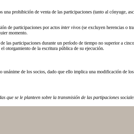
os
una prohibición de venta de las participaciones (tanto al cónyuge, as
sión de participaciones por actos
inter vivos
(se excluyen herencias o tr
quier momento.
n de las participaciones durante un período de tiempo no superior a cinc
el otorgamiento de la escritura pública de su ejecución.
rdo unánime de los socios, dado que ello implica una modificación de los
as que se le planteen sobre la transmisión de las partipaciones social