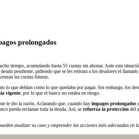
mpagos prolongados
cho tiempo, acumulando hasta 55 cuotas sin abonar. Ante esta situación
 deuda pendiente, pidiendo que se les retirara a los deudores el llamado 
 venzan las cuotas futuras.
nto lo que debían como lo que quedaba por pagar. Sin embargo, los deud
ía vigente
, por lo que el banco no estaba en riesgo.
nte le dio la razón. Aclarando que, cuando hay
impagos prolongados
y
banco pueda reclamar toda la deuda. Así, se
refuerza la protección
del a
s pueden analizar su caso y emprender las acciones más adecuadas en l