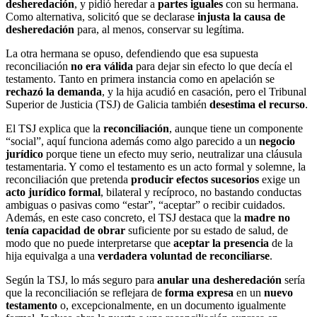
desheredación
, y pidió heredar a
partes iguales
con su hermana.
Como alternativa, solicitó que se declarase
injusta la causa de
desheredación
para, al menos, conservar su legítima.
La otra hermana se opuso, defendiendo que esa supuesta
reconciliación
no era válida
para dejar sin efecto lo que decía el
testamento. Tanto en primera instancia como en apelación se
rechazó la demanda
, y la hija acudió en casación, pero el Tribunal
Superior de Justicia (TSJ) de Galicia también
desestima el recurso
.
El TSJ explica que la
reconciliación
, aunque tiene un componente
“social”, aquí funciona además como algo parecido a un
negocio
jurídico
porque tiene un efecto muy serio, neutralizar una cláusula
testamentaria. Y como el testamento es un acto formal y solemne, la
reconciliación que pretenda
producir efectos sucesorios
exige un
acto jurídico formal
, bilateral y recíproco, no bastando conductas
ambiguas o pasivas como “estar”, “aceptar” o recibir cuidados.
Además, en este caso concreto, el TSJ destaca que la
madre no
tenía capacidad de obrar
suficiente por su estado de salud, de
modo que no puede interpretarse que
aceptar la presencia
de la
hija equivalga a una
verdadera voluntad de reconciliarse
.
Según la TSJ, lo más seguro para
anular una desheredación
sería
que la reconciliación se reflejara de
forma expresa
en un
nuevo
testamento
o, excepcionalmente, en un documento igualmente